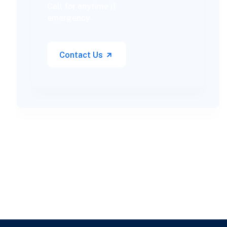
Call for anytime if
emergency
Contact Us